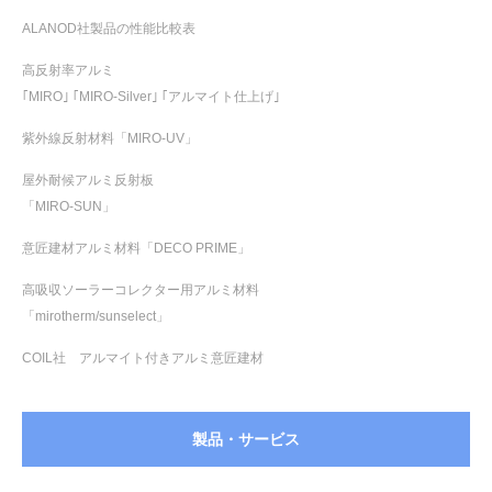
ALANOD社製品の性能比較表
高反射率アルミ
｢MIRO｣ ｢MIRO-Silver｣ ｢アルマイト仕上げ｣
紫外線反射材料「MIRO-UV」
屋外耐候アルミ反射板
「MIRO-SUN」
意匠建材アルミ材料「DECO PRIME」
高吸収ソーラーコレクター用アルミ材料
「mirotherm/sunselect」
COIL社 アルマイト付きアルミ意匠建材
製品・サービス