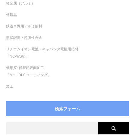
軽金属（アルミ）
伸銅品
鉄道車両用アルミ部材
形状記憶・超弾性合金
リチウムイオン電池・キャパシタ電極用箔材
「NC-WS箔」
低摩擦･低磨耗表面加工
「Me－DLCコーティング」
加工
検索フォーム