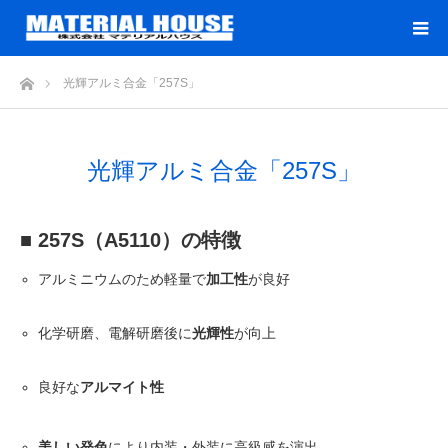
ホーム
光輝アルミ合金「257S」
光輝アルミ合金「257S」
■ 257S（A5110）の特徴
アルミニウムのため軽量で
加工性
が良好
化学研磨、電解研磨後に
光輝性
が向上
良好な
アルマイト性
美しい発色
により内装・外装に高級感を演出