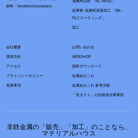
電極用箔材 「NC-WS箔」
材料「mirotherm/sunselect」
低摩擦･低磨耗表面加工 「Me－
DLCコーティング」
加工
会社概要
お問い合わせ
環境方針
WEBSHOP
アクセス
資料ダウンロード
プライバシーポリシー
金属あれこれ
免責事項
金属あれこれ 参考文献
「光ダクト」の自然採光事業部
非鉄金属の「販売」「加工」のことなら、
マテリアルハウス