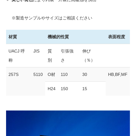
※製造サンプルやサイズはご相談ください
材質
機械的性質
表面程度
UACJ 呼
JIS
質
引張強
伸び
称
別
さ
（％）
257S
5110
O材
110
30
HB,BF,MF
H24
150
15