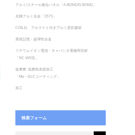
アルミ/スチール複合パネル「A-BOND/G-BOND」
光輝アルミ合金「257S」
COIL社 アルマイト付きアルミ意匠建材
形状記憶・超弾性合金
リチウムイオン電池・キャパシタ電極用箔材
「NC-WS箔」
低摩擦･低磨耗表面加工
「Me－DLCコーティング」
加工
検索フォーム