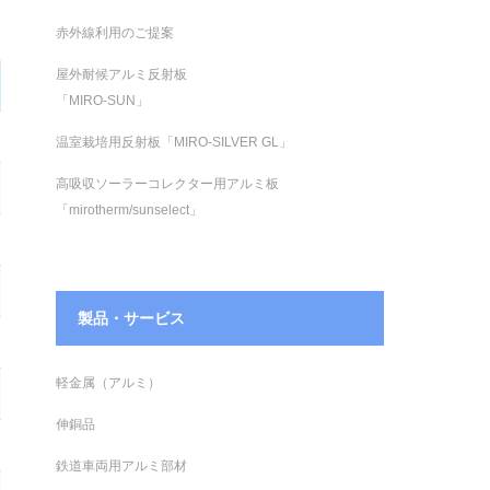
赤外線利用のご提案
屋外耐候アルミ反射板
「MIRO-SUN」
温室栽培用反射板「MIRO-SILVER GL」
高吸収ソーラーコレクター用アルミ板
「mirotherm/sunselect」
製品・サービス
軽金属（アルミ）
伸銅品
鉄道車両用アルミ部材