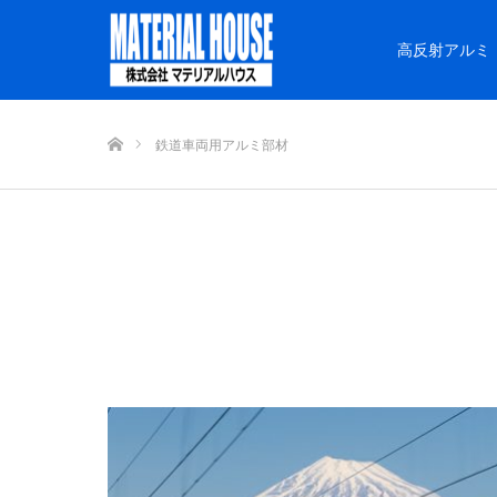
高反射アルミ
ホーム
鉄道車両用アルミ部材