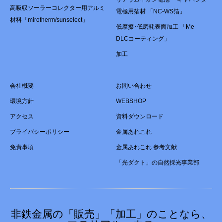
高吸収ソーラーコレクター用アルミ
電極用箔材 「NC-WS箔」
材料「mirotherm/sunselect」
低摩擦･低磨耗表面加工 「Me－
DLCコーティング」
加工
会社概要
お問い合わせ
環境方針
WEBSHOP
アクセス
資料ダウンロード
プライバシーポリシー
金属あれこれ
免責事項
金属あれこれ 参考文献
「光ダクト」の自然採光事業部
非鉄金属の「販売」「加工」のことなら、