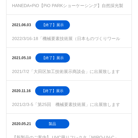
HANEDA×PiO【PiO PARKショーケーシング】自然採光製
品 「スカイシャワー」「光ダクト」…
2021.06.03
【終了】展示
2022/3/16-18「機械要素技術展（日本ものづくりワール
ド）」に出展致します
2021.05.10
【終了】展示
2021/7/2「大田区加工技術展示商談会」に出展致します
2020.11.16
【終了】展示
2021/2/3-5「第25回 機械要素技術展」に出展致します
（紫外線反射板）
2020.05.21
製品
【新製品のご案内】 UVC用リフレクタ「MIRO-UV-C」