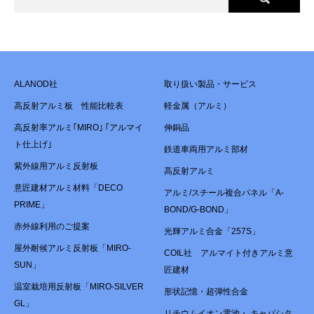
ALANOD社
取り扱い製品・サービス
高反射アルミ板 性能比較表
軽金属（アルミ）
高反射率アルミ｢MIRO｣ ｢アルマイ
伸銅品
ト仕上げ｣
鉄道車両用アルミ部材
紫外線用アルミ反射板
高反射アルミ
意匠建材アルミ材料「DECO
アルミ/スチール複合パネル「A-
PRIME」
BOND/G-BOND」
赤外線利用のご提案
光輝アルミ合金「257S」
屋外耐候アルミ反射板「MIRO-
COIL社 アルマイト付きアルミ意
SUN」
匠建材
温室栽培用反射板「MIRO-SILVER
形状記憶・超弾性合金
GL」
リチウムイオン電池・ キャパシタ