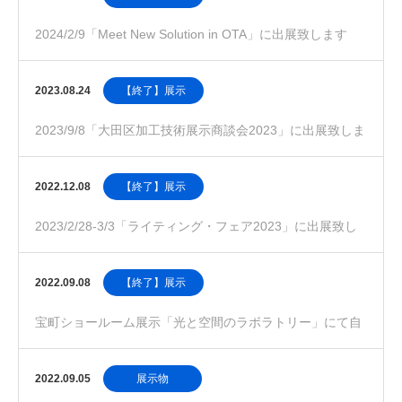
2024/2/9「Meet New Solution in OTA」に出展致します
2023.08.24
【終了】展示
2023/9/8「大田区加工技術展示商談会2023」に出展致しま
す
2022.12.08
【終了】展示
2023/2/28-3/3「ライティング・フェア2023」に出展致し
ます
2022.09.08
【終了】展示
宝町ショールーム展示「光と空間のラボラトリー」にて自
然採光事業部の製品による空間演出をご覧いただけま…
2022.09.05
展示物