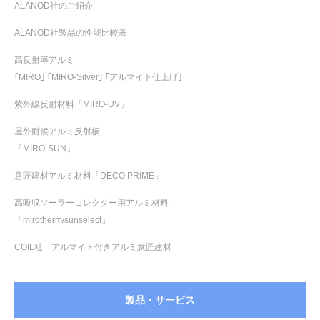
ALANOD社のご紹介
ALANOD社製品の性能比較表
高反射率アルミ
｢MIRO｣ ｢MIRO-Silver｣ ｢アルマイト仕上げ｣
紫外線反射材料「MIRO-UV」
屋外耐候アルミ反射板
「MIRO-SUN」
意匠建材アルミ材料「DECO PRIME」
高吸収ソーラーコレクター用アルミ材料
「mirotherm/sunselect」
COIL社 アルマイト付きアルミ意匠建材
製品・サービス