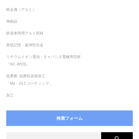
軽金属（アルミ）
伸銅品
鉄道車両用アルミ部材
形状記憶・超弾性合金
リチウムイオン電池・キャパシタ電極用箔材
「NC-WS箔」
低摩擦･低磨耗表面加工
「Me－DLCコーティング」
加工
検索フォーム